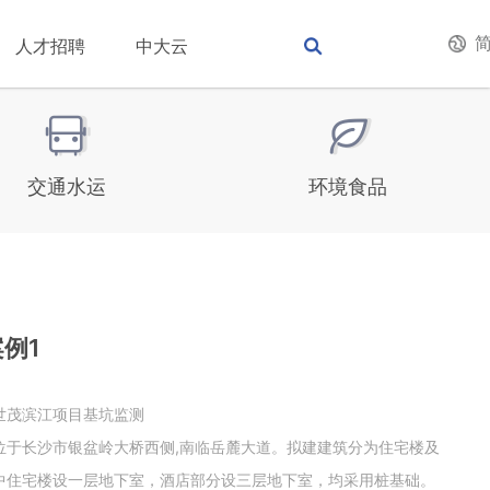
人才招聘
中大云
交通水运
环境食品
例1
世茂滨江项目基坑监测
位于长沙市银盆岭大桥西侧,南临岳麓大道。拟建建筑分为住宅楼及
中住宅楼设一层地下室，酒店部分设三层地下室，均采用桩基础。