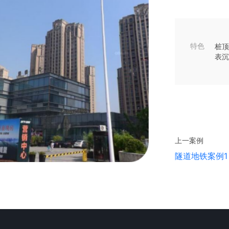
特色
桩顶
表沉
上一
案例
隧道地铁案例1